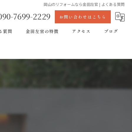
岡山のリフォームなら金田左官 | よくある質問
090-7699-2229
お問い合わせはこちら
る質問
金田左官の特徴
アクセス
ブログ
リノベーション
おしゃれ
左官
古民家
外壁