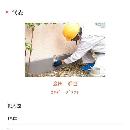
代表
金田 准也
ｶﾈﾀﾞ ｼﾞｭﾝﾔ
職人歴
19年