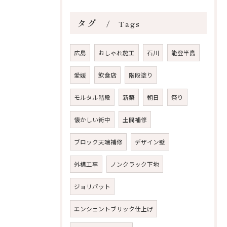
タグ
Tags
広島
おしゃれ施工
石川
能登半島
愛媛
飲食店
階段塗り
モルタル階段
新築
朝日
祭り
懐かしい街中
土間補修
ブロック天端補修
デザイン壁
外構工事
ノンクラック下地
ジョリパット
エンシェントブリック仕上げ