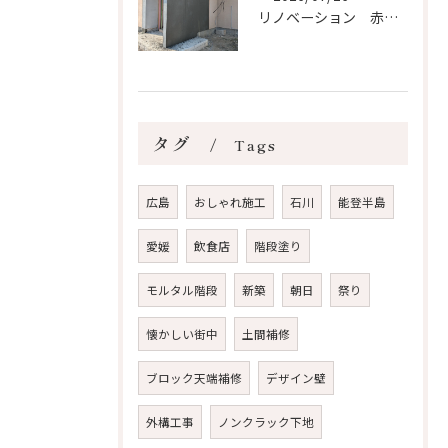
リノベーション 赤磐 瀬戸
タグ
Tags
広島
おしゃれ施工
石川
能登半島
愛媛
飲食店
階段塗り
モルタル階段
新築
朝日
祭り
懐かしい街中
土間補修
ブロック天端補修
デザイン壁
外構工事
ノンクラック下地